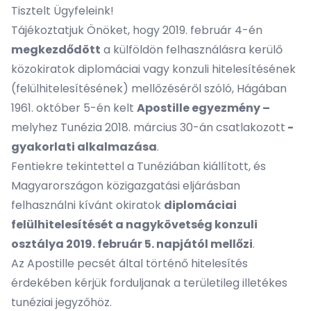
Tisztelt Ügyfeleink!
Tájékoztatjuk Önöket, hogy 2019. február 4-én
megkezdődött
a külföldön felhasználásra kerülő
közokiratok diplomáciai vagy konzuli hitelesítésének
(felülhitelesítésének) mellőzéséről szóló, Hágában
1961. október 5-én kelt
Apostille egyezmény –
melyhez Tunézia 2018. március 30-án csatlakozott
-
gyakorlati alkalmazása
.
Fentiekre tekintettel a Tunéziában kiállított, és
Magyarországon közigazgatási eljárásban
felhasználni kívánt okiratok
diplomáciai
felülhitelesítését a nagykövetség konzuli
osztálya 2019. február 5. napjától mellőzi
.
Az Apostille pecsét által történő hitelesítés
érdekében kérjük forduljanak a területileg illetékes
tunéziai jegyzőhöz.