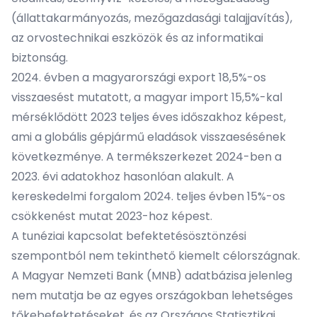
(állattakarmányozás, mezőgazdasági talajjavítás),
az orvostechnikai eszközök és az informatikai
biztonság.
2024. évben a magyarországi export 18,5%-os
visszaesést mutatott, a magyar import 15,5%-kal
mérséklődött 2023 teljes éves időszakhoz képest,
ami a globális gépjármű eladások visszaesésének
következménye. A termékszerkezet 2024-ben a
2023. évi adatokhoz hasonlóan alakult. A
kereskedelmi forgalom 2024. teljes évben 15%-os
csökkenést mutat 2023-hoz képest.
A tunéziai kapcsolat befektetésösztönzési
szempontból nem tekinthető kiemelt célországnak.
A Magyar Nemzeti Bank (MNB) adatbázisa jelenleg
nem mutatja be az egyes országokban lehetséges
tőkebefektetéseket, és az Országos Statisztikai