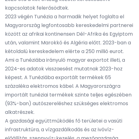
kapcsolatok felerősödtek.
2023 végén Tunézia a harmadik helyet foglalta el
Magyarország legfontosabb kereskedelmi partnerei
között az afrikai kontinensen Dél-Afrika és Egyiptom
után, valamint Marokkó és Algéria előtt. 2023-ban a
kétoldalú kereskedelem elérte a 250 millió eurot.
Ami a Tunéziába irányuló magyar exportot illeti, a
2024-es adatok visszaesést mutatnak 2023-hoz
képest. A Tunéziába exportált termékek 65
százaléka elektromos kábel. A Magyarországra
importált tunéziai termékek szinte teljes egészében
(93%-ban) autószereléshez szükséges elektromos
alkatrészek.
A gazdasági együttműködés fő területei a vasúti
infrastruktúra, a vízgazdálkodás és az ivóvíz-
előállítás, szennyvíz-kezelés, a mezőgazdaság