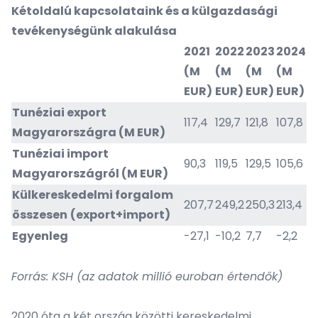
Kétoldalú kapcsolataink és a külgazdasági
tevékenységünk alakulása
2021
2022
2023
2024
(M
(M
(M
(M
EUR)
EUR)
EUR)
EUR)
Tunéziai export
117,4
129,7
121,8
107,8
Magyarországra (M EUR)
Tunéziai import
90,3
119,5
129,5
105,6
Magyarországról (M EUR)
Külkereskedelmi forgalom
207,7
249,2
250,3
213,4
összesen
(export+import)
Egyenleg
-27,1
-10,2
7,7
-2,2
Forrás: KSH (az adatok millió euroban értendők)
2020 óta a két ország közötti kereskedelmi