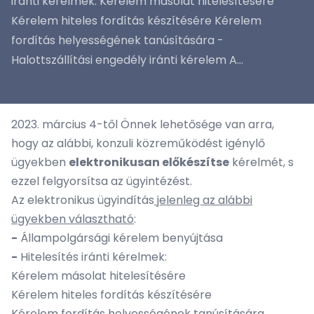
iránti kérelmek: Kérelem másolat hitelesítésére
Kérelem hiteles fordítás készítésére Kérelem
fordítás helyességének tanúsítására -
Halottszállítási engedély iránti kérelem A...
2023. március 4-től Önnek lehetősége van arra,
hogy az alábbi, konzuli közreműködést igénylő
ügyekben
elektronikusan előkészítse
kérelmét, s
ezzel felgyorsítsa az ügyintézést.
Az elektronikus ügyindítás
jelenleg az alábbi
ügyekben választható
:
-
Állampolgársági kérelem benyújtása
-
Hitelesítés iránti kérelmek:
Kérelem másolat hitelesítésére
Kérelem hiteles fordítás készítésére
Kérelem fordítás helyességének tanúsítására